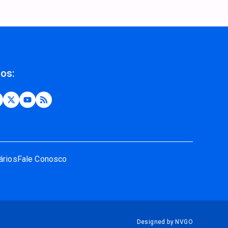
nos:
ários
Fale Conosco
Designed by NVGO