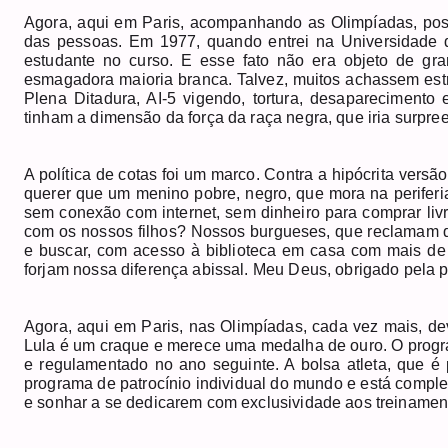
Agora, aqui em Paris, acompanhando as Olimpíadas, poss
das pessoas. Em 1977, quando entrei na Universidade de
estudante no curso. E esse fato não era objeto de g
esmagadora maioria branca. Talvez, muitos achassem estr
Plena Ditadura, AI-5 vigendo, tortura, desaparecimento 
tinham a dimensão da força da raça negra, que iria surpree
A política de cotas foi um marco. Contra a hipócrita ver
querer que um menino pobre, negro, que mora na perifer
sem conexão com internet, sem dinheiro para comprar liv
com os nossos filhos? Nossos burgueses, que reclamam qu
e buscar, com acesso à biblioteca em casa com mais de 1
forjam nossa diferença abissal. Meu Deus, obrigado pela po
Agora, aqui em Paris, nas Olimpíadas, cada vez mais, dev
Lula é um craque e merece uma medalha de ouro. O progra
e regulamentado no ano seguinte. A bolsa atleta, que é 
programa de patrocínio individual do mundo e está compl
e sonhar a se dedicarem com exclusividade aos treinamen