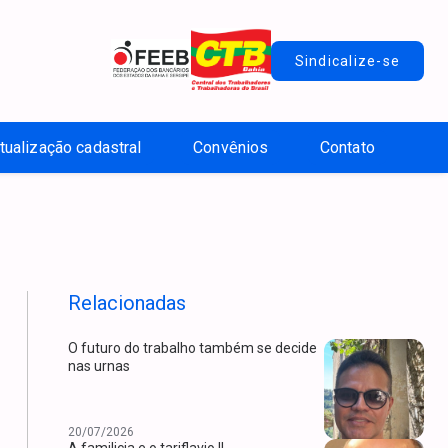
Sindicalize-se
tualização cadastral
Convênios
Contato
Relacionadas
O futuro do trabalho também se decide
nas urnas
20/07/2026
A familicia e o tariflavio II