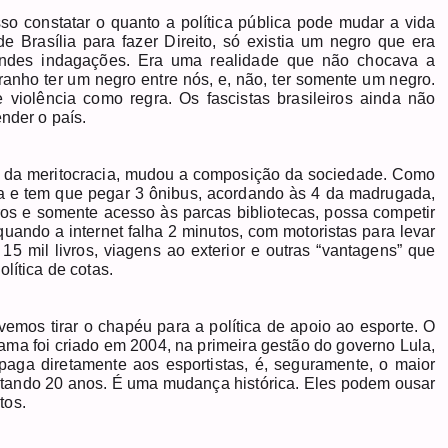
o constatar o quanto a política pública pode mudar a vida
 Brasília para fazer Direito, só existia um negro que era
randes indagações. Era uma realidade que não chocava a
anho ter um negro entre nós, e, não, ter somente um negro.
e violência como regra. Os fascistas brasileiros ainda não
nder o país.
são da meritocracia, mudou a composição da sociedade. Como
ia e tem que pegar 3 ônibus, acordando às 4 da madrugada,
ros e somente acesso às parcas bibliotecas, possa competir
ando a internet falha 2 minutos, com motoristas para levar
5 mil livros, viagens ao exterior e outras “vantagens” que
lítica de cotas.
emos tirar o chapéu para a política de apoio ao esporte. O
ma foi criado em 2004, na primeira gestão do governo Lula,
paga diretamente aos esportistas, é, seguramente, o maior
etando 20 anos. É uma mudança histórica. Eles podem ousar
tos.