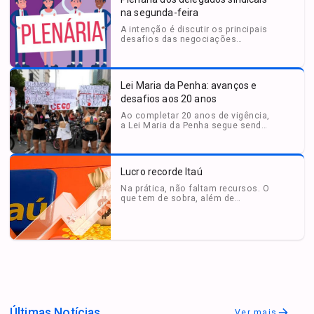
na segunda-feira
A intenção é discutir os principais
desafios das negociações
específicas e reforçar a união da
categoria.
Lei Maria da Penha: avanços e
desafios aos 20 anos
Ao completar 20 anos de vigência,
a Lei Maria da Penha segue sendo
um dos principais instrumentos de
proteção às mulheres no Brasil.
Lucro recorde Itaú
Na prática, não faltam recursos. O
que tem de sobra, além de
dinheiro, é má vontade. Os
números mostram.
Últimas Notícias
Ver mais