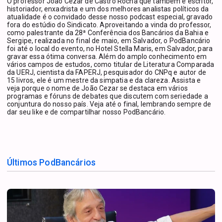
O professor João Cezar de Castro Rocha que também é escritor,
historiador, enxadrista e um dos melhores analistas políticos da
atualidade é o convidado desse nosso podcast especial, gravado
fora do estúdio do Sindicato. Aproveitando a vinda do professor,
como palestrante da 28ª Conferência dos Bancários da Bahia e
Sergipe, realizada no final de maio, em Salvador, o PodBancário
foi até o local do evento, no Hotel Stella Maris, em Salvador, para
gravar essa ótima conversa. Além do amplo conhecimento em
vários campos de estudos, como titular de Literatura Comparada
da UERJ, cientista da FAPERJ, pesquisador do CNPq e autor de
15 livros, ele é um mestre da simpatia e da clareza. Assista e
veja porque o nome de João Cezar se destaca em vários
programas e fóruns de debates que discutem com seriedade a
conjuntura do nosso país. Veja até o final, lembrando sempre de
dar seu like e de compartilhar nosso PodBancário.
Últimos PodBancários