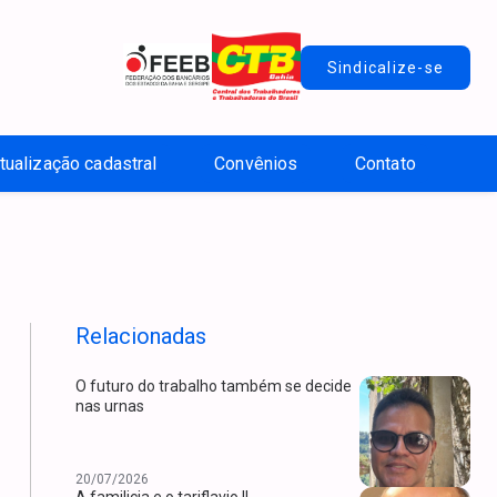
Sindicalize-se
tualização cadastral
Convênios
Contato
Relacionadas
O futuro do trabalho também se decide
nas urnas
20/07/2026
A familicia e o tariflavio II