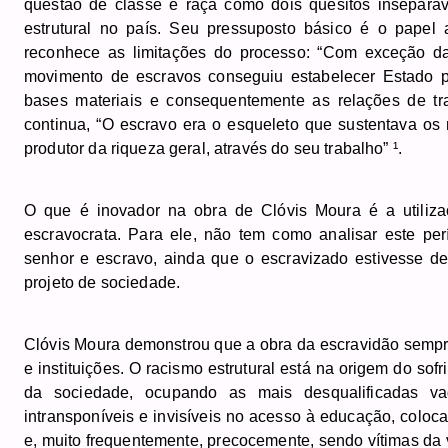
questão de classe e raça como dois quesitos inseparáv
estrutural no país. Seu pressuposto básico é o papel 
reconhece as limitações do processo: “Com exceção da
movimento de escravos conseguiu estabelecer Estado pr
bases materiais e consequentemente as relações de trab
continua, “O escravo era o esqueleto que sustentava os
produtor da riqueza geral, através do seu trabalho” ¹.
O que é inovador na obra de Clóvis Moura é a utili
escravocrata. Para ele, não tem como analisar este pe
senhor e escravo, ainda que o escravizado estivesse d
projeto de sociedade.
Clóvis Moura demonstrou que a obra da escravidão sempre 
e instituições. O racismo estrutural está na origem do sof
da sociedade, ocupando as mais desqualificadas va
intransponíveis e invisíveis no acesso à educação, coloc
e, muito frequentemente, precocemente, sendo vítimas da v