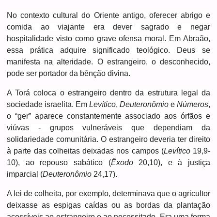
No contexto cultural do Oriente antigo, oferecer abrigo e
comida ao viajante era dever sagrado e negar
hospitalidade visto como grave ofensa moral. Em Abraão,
essa prática adquire significado teológico. Deus se
manifesta na alteridade. O estrangeiro, o desconhecido,
pode ser portador da bênção divina.
A Torá coloca o estrangeiro dentro da estrutura legal da
sociedade israelita. Em
Levítico
,
Deuteronômio
e
Nú
meros
,
o “ger” aparece constantemente associado aos órfãos e
viúvas - grupos vulneráveis que dependiam da
solidariedade comunitária. O estrangeiro deveria ter direito
à parte das colheitas deixadas nos campos (
Levítico
19,9-
10), ao repouso sabático (
Êxodo
20,10), e à justiça
imparcial (
Deuteronômio
24,17).
A lei de colheita, por exemplo, determinava que o agricultor
deixasse as espigas caídas ou as bordas da plantação
acessíveis ao estrangeiro e ao necessitado. Era uma forma