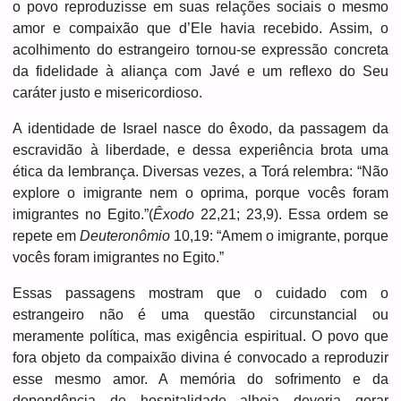
o povo reproduzisse em suas relações sociais o mesmo
amor e compaixão que d’Ele havia recebido. Assim, o
acolhimento do estrangeiro tornou-se expressão concreta
da fidelidade à aliança com Javé e um reflexo do Seu
caráter justo e misericordioso.
A identidade de Israel nasce do êxodo, da passagem da
escravidão à liberdade, e dessa experiência brota uma
ética da lembrança. Diversas vezes, a Torá relembra: “Não
explore o imigrante nem o oprima, porque vocês foram
imigrantes no Egito.”(
Êxodo
22,21; 23,9). Essa ordem se
repete em
Deuteronômio
10,19: “Amem o imigrante, porque
vocês foram imigrantes no Egito.”
Essas passagens mostram que o cuidado com o
estrangeiro não é uma questão circunstancial ou
meramente política, mas exigência espiritual. O povo que
fora objeto da compaixão divina é convocado a reproduzir
esse mesmo amor. A memória do sofrimento e da
dependência de hospitalidade alheia deveria gerar