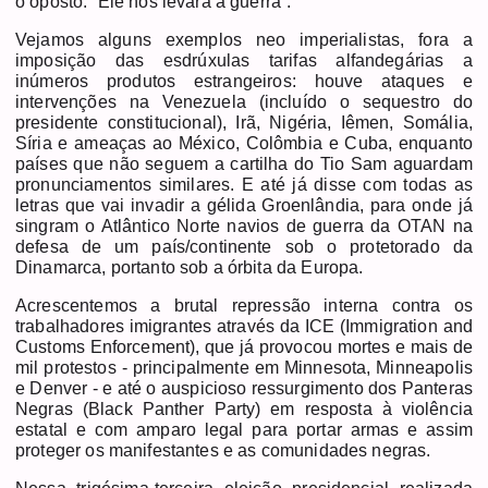
o oposto: “Ele nos levará à guerra”.
Vejamos alguns exemplos neo imperialistas, fora a
imposição das esdrúxulas tarifas alfandegárias a
inúmeros produtos estrangeiros: houve ataques e
intervenções na Venezuela (incluído o sequestro do
presidente constitucional), Irã, Nigéria, Iêmen, Somália,
Síria e ameaças ao México, Colômbia e Cuba, enquanto
países que não seguem a cartilha do Tio Sam aguardam
pronunciamentos similares. E até já disse com todas as
letras que vai invadir a gélida Groenlândia, para onde já
singram o Atlântico Norte navios de guerra da OTAN na
defesa de um país/continente sob o protetorado da
Dinamarca, portanto sob a órbita da Europa.
Acrescentemos a brutal repressão interna contra os
trabalhadores imigrantes através da ICE (Immigration and
Customs Enforcement), que já provocou mortes e mais de
mil protestos - principalmente em Minnesota, Minneapolis
e Denver - e até o auspicioso ressurgimento dos Panteras
Negras (Black Panther Party) em resposta à violência
estatal e com amparo legal para portar armas e assim
proteger os manifestantes e as comunidades negras.