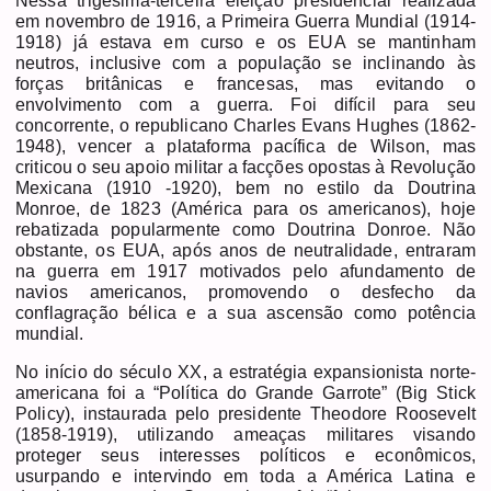
Nessa trigésima-terceira eleição presidencial realizada
em novembro de 1916, a Primeira Guerra Mundial (1914-
1918) já estava em curso e os EUA se mantinham
neutros, inclusive com a população se inclinando às
forças britânicas e francesas, mas evitando o
envolvimento com a guerra. Foi difícil para seu
concorrente, o republicano Charles Evans Hughes (1862-
1948), vencer a plataforma pacífica de Wilson, mas
criticou o seu apoio militar a facções opostas à Revolução
Mexicana (1910 -1920), bem no estilo da Doutrina
Monroe, de 1823 (América para os americanos), hoje
rebatizada popularmente como Doutrina Donroe. Não
obstante, os EUA, após anos de neutralidade, entraram
na guerra em 1917 motivados pelo afundamento de
navios americanos, promovendo o desfecho da
conflagração bélica e a sua ascensão como potência
mundial.
No início do século XX, a estratégia expansionista norte-
americana foi a “Política do Grande Garrote” (Big Stick
Policy), instaurada pelo presidente Theodore Roosevelt
(1858-1919), utilizando ameaças militares visando
proteger seus interesses políticos e econômicos,
usurpando e intervindo em toda a América Latina e