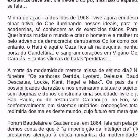
existência deve ser. Malha-se o corpo, mas não o espírito
se fala…
Minha geração - a dos idos de 1968 - vive agora em descon
olhar altivo do Che iluminando nossos ideais, para re
academias, só conhecem as de exercícios físicos. Para
Queríamos mudar o mundo e criar o homem e a mulher nov
pelo advento da democracia; derrubamos Collor como corr
entanto, o Haiti é aqui e Gaza fica ali na esquina, nen
porta da Candelária, e sangram corações em Vigário G
Carajás. E tantas vítimas de balas “perdidas”...
A morte da modernidade merece missa de sétimo dia? Nã
fúnebre: “Os senhores Derrida, Lyotard, Deleuze, Baud
Descartes, Locke, Kant, Hegel e Marx”. Os pais da
possibilidades da razão e nos ensinaram a situar o sujei
sem dogmas e donos construiria uma sociedade livre e ju
São Paulo, ou do restaurante Calabouço, no Rio, so
confortavelmente em sistemas unitários, concepções total
redimiria dos males deste mundo, cujo futuro era mera ques
Foram Baudelaire e Gautier que, em 1864, falaram pela p
demos conta de que é "a imperfeição da inteligência" (T
prestamos atenção à crítica romântica da modernidade 