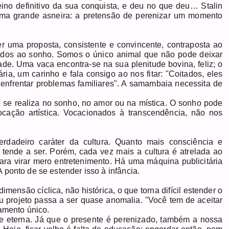
eino definitivo da sua conquista, e deu no que deu… Stalin
ma grande asneira: a pretensão de perenizar um momento
 uma proposta, consistente e convincente, contraposta ao
ados ao sonho. Somos o único animal que não pode deixar
de. Uma vaca encontra-se na sua plenitude bovina, feliz; o
ria, um carinho e fala consigo ao nos fitar: "Coitados, eles
s, enfrentar problemas familiares". A samambaia necessita de
 se realiza no sonho, no amor ou na mística. O sonho pode
vocação artística. Vocacionados à transcendência, não nos
dadeiro caráter da cultura. Quanto mais consciência e
tende a ser. Porém, cada vez mais a cultura é atrelada ao
ra virar mero entretenimento. Há uma máquina publicitária
 ponto de se estender isso à infância.
mensão cíclica, não histórica, o que torna difícil estender o
u projeto passa a ser quase anomalia. "Você tem de aceitar
samento único.
e eterna. Já que o presente é perenizado, também a nossa