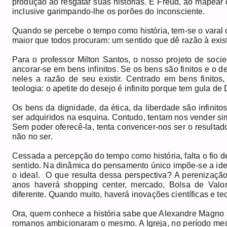
produção ao resgatar suas histórias. E Freud, ao mapear o
inclusive garimpando-lhe os porões do inconsciente.
Quando se percebe o tempo como história, tem-se o varal 
maior que todos procuram: um sentido que dê razão à existê
Para o professor Milton Santos, o nosso projeto de soci
ancorar-se em bens infinitos. Se os bens são finitos e o d
neles a razão de seu existir. Centrado em bens finitos
teologia: o apetite do desejo é infinito porque tem gula de
Os bens da dignidade, da ética, da liberdade são infini
ser adquiridos na esquina. Contudo, tentam nos vender si
Sem poder oferecê-la, tenta convencer-nos ser o resultad
não no ser.
Cessada a percepção do tempo como história, falta o fio de
sentido. Na dinâmica do pensamento único impõe-se a idei
o ideal. O que resulta dessa perspectiva? A perenizaçã
anos haverá shopping center, mercado, Bolsa de Valor
diferente. Quando muito, haverá inovações científicas e te
Ora, quem conhece a história sabe que Alexandre Magno
romanos ambicionaram o mesmo. A Igreja, no período med