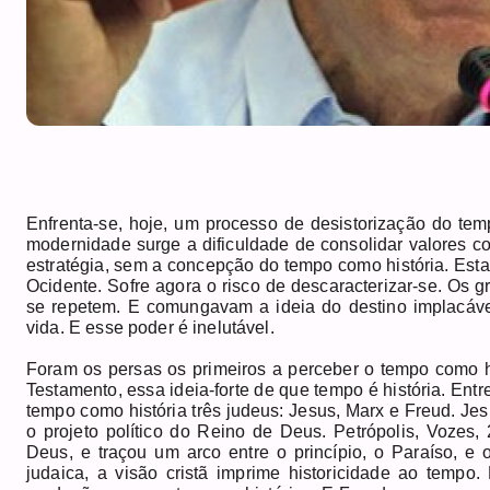
Enfrenta-se, hoje, um processo de desistorização do t
modernidade surge a dificuldade de consolidar valores co
estratégia, sem a concepção do tempo como história. Es
Ocidente. Sofre agora o risco de descaracterizar-se. Os
se repetem. E comungavam a ideia do destino implacável
vida. E esse poder é inelutável.
Foram os persas os primeiros a perceber o tempo como hi
Testamento, essa ideia-forte de que tempo é história. Ent
tempo como história três judeus: Jesus, Marx e Freud. Je
o projeto político do Reino de Deus. Petrópolis, Vozes
Deus, e traçou um arco entre o princípio, o Paraíso, e 
judaica, a visão cristã imprime historicidade ao temp