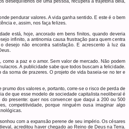
s desequilíbrios de uma pessoa, recupera a trajetória dela,
onde pendurar valores. A vida ganha sentido. E este é o bem
ncia e, assim, nos faça felizes.
edade está, hoje, ancorado em bens finitos, quando deveria
esejo infinito, a antinomia causa frustração para quem centra
, o desejo não encontra satisfação. E acrescento à luz da
 Deus.
tos, como a paz e o amor. Sem valor de mercado. Não podem
mulacros. A publicidade sabe que todos buscam a felicidade.
o da soma de prazeres. O projeto de vida baseia-se no ter e
 prumo dos valores e, portanto, corre-se o risco de perda de
a de que esse modelo de sociedade capitalista neoliberal é
o do presente: quer nos convencer que daqui a 200 ou 500
es, competitividade, porque ninguém ousa imaginar algo
cnológicas.
 sonhou com a expansão perene de seu império. Os césares
ieval, acreditou haver chegado ao Reino de Deus na Terra.