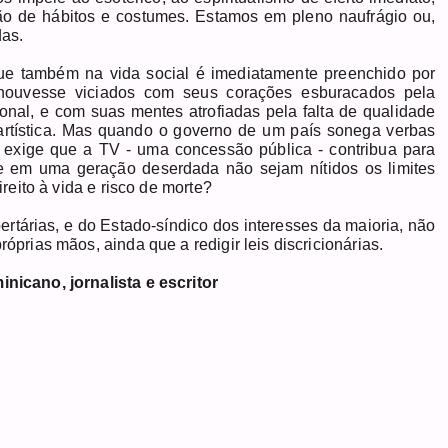
o de hábitos e costumes. Estamos em pleno naufrágio ou,
das.
e também na vida social é imediatamente preenchido por
o houvesse viciados com seus corações esburacados pela
ional, e com suas mentes atrofiadas pela falta de qualidade
 artística. Mas quando o governo de um país sonega verbas
 exige que a TV - uma concessão pública - contribua para
ue em uma geração deserdada não sejam nítidos os limites
ireito à vida e risco de morte?
ertárias, e do Estado-síndico dos interesses da maioria, não
róprias mãos, ainda que a redigir leis discricionárias.
inicano, jornalista e escritor