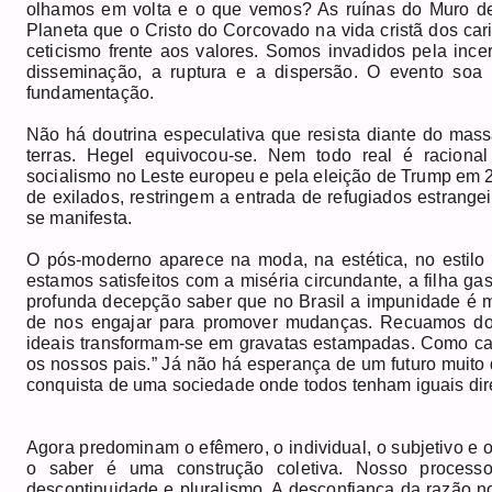
olhamos em volta e o que vemos? As ruínas do Muro de
Planeta que o Cristo do Corcovado na vida cristã dos cari
ceticismo frente aos valores. Somos invadidos pela incer
disseminação, a ruptura e a dispersão. O evento soa 
fundamentação.
Não há doutrina especulativa que resista diante do mas
terras. Hegel equivocou-se. Nem todo real é racional
socialismo no Leste europeu e pela eleição de Trump em 
de exilados, restringem a entrada de refugiados estrange
se manifesta.
O pós-moderno aparece na moda, na estética, no estilo 
estamos satisfeitos com a miséria circundante, a filha 
profunda decepção saber que no Brasil a impunidade é mai
de nos engajar para promover mudanças. Recuamos do s
ideais transformam-se em gravatas estampadas. Como ca
os nossos pais.” Já não há esperança de um futuro muito 
conquista de uma sociedade onde todos tenham iguais dire
Agora predominam o efêmero, o individual, o subjetivo e o
o saber é uma construção coletiva. Nosso processo
descontinuidade e pluralismo. A desconfiança da razão nos