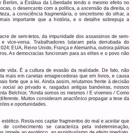
 Berlim, a Estátua da Liberdade tendo o mesmo efeito no
ocas, o desencanto com a política, a ascensão da direita, o
teza, a consciência fragmentária, o sincretismo do olhar, a
mais importante que a história, e o detalhe sobrepuja a
sacre de sem-tetos, da impunidade dos assassinos de sem-
 e vice-versa. Trabalhadores lutaram pela derrubada do
2024; EUA, Reino Unido, França e Alemanha, outrora pátrias
iros. As democracias funcionam para as elites e o povo não
de vida. É a cultura de evasão da realidade. De fato, não
gasta mais em canetas emagrecedoras que em livros, e causa
s forte que a lei. Ainda assim, relutamos frente à decisão
ocial ao privado e, rasgadas antigas bandeiras, nossos
nta Belchior, “Ainda somos os mesmos / E vivemos / Como
diferente. Muitos consideram anacrônico propagar a tese da
itos e oportunidades.
 estético. Resta-nos captar fragmentos do real e aceitar que
 de conhecimento se caracteriza pela indeterminação,
 impele ao esotérico, ao espiritualismo de efeito imediato,