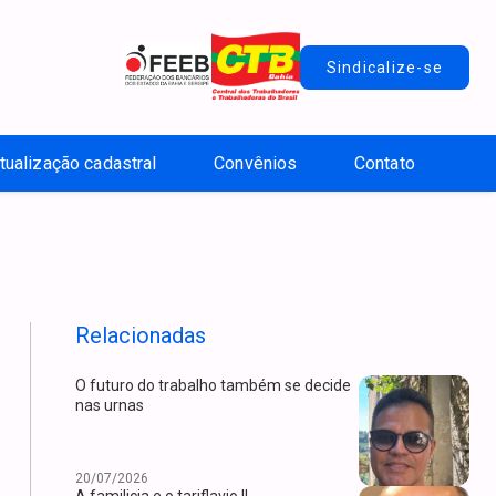
Sindicalize-se
tualização cadastral
Convênios
Contato
Relacionadas
O futuro do trabalho também se decide
nas urnas
20/07/2026
A familicia e o tariflavio II