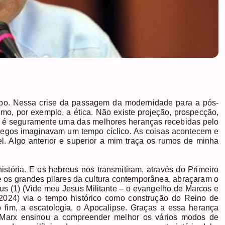
empo. Nessa crise da passagem da modernidade para a pós-
mo, por exemplo, a ética. Não existe projeção, prospecção,
ta é seguramente uma das melhores heranças recebidas pelo
 gregos imaginavam um tempo cíclico. As coisas acontecem e
. Algo anterior e superior a mim traça os rumos de minha
stória. E os hebreus nos transmitiram, através do Primeiro
re os grandes pilares da cultura contemporânea, abraçaram o
sus (1) (Vide meu Jesus Militante – o evangelho de Marcos e
, 2024) via o tempo histórico como construção do Reino de
o fim, a escatologia, o Apocalipse. Graças a essa herança
o. Marx ensinou a compreender melhor os vários modos de