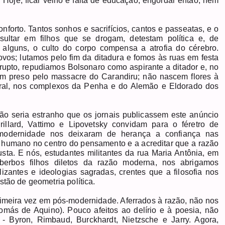
. Hoje, ficar velho é falta de educação; engordar então, nem
forto. Tantos sonhos e sacrifícios, cantos e passeatas, e o
sultar em filhos que se drogam, detestam política e, de
 alguns, o culto do corpo compensa a atrofia do cérebro.
os; lutamos pelo fim da ditadura e fomos às ruas em festa
upto, repudiamos Bolsonaro como aspirante a ditador e, no
hum preso pelo massacre do Carandiru; não nascem flores à
eral, nos complexos da Penha e do Alemão e Eldorado dos
o seria estranho que os jornais publicassem este anúncio
rillard, Vattimo e Lipovetsky convidam para o féretro de
 modernidade nos deixaram de herança a confiança nas
to humano no centro do pensamento e a acreditar que a razão
sta. E nós, estudantes militantes da rua Maria Antônia, em
berbos filhos diletos da razão moderna, nos abrigamos
izantes e ideologias sagradas, crentes que a filosofia nos
tão de geometria política.
rimeira vez em pós-modernidade. Aferrados à razão, não nos
omás de Aquino). Pouco afeitos ao delírio e à poesia, não
- Byron, Rimbaud, Burckhardt, Nietzsche e Jarry. Agora,