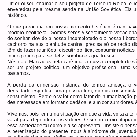
Hitler ousou chamar o seu projeto de Terceiro Reich, o r
enveredou pela mesma senda na União Soviética. Eis u
histórico.
O que preocupa em nosso momento histórico é não haver
modelo neoliberal. Somos seres visceralmente vocacion
de sonhar, devido à nossa incompletude e à nossa liberda
cachorro na sua plenitude canina, precisa só de ração diá
têm de fazer reuniões, discutir política, consumir notícia
muito pouco para ser feliz, sombra e água fresca.
Nós não. Marcados pela carência, a nossa completude só
ser um projeto político, um objetivo profissional, uma 
bastamos.
A perda da dimensão histórica do tempo ameaça o ver
densidade espiritual uma pessoa tem, menos consumista 
consumismo. Perde o valor como fator de humanização pa
desinteressada em formar cidadãos, e sim consumidores. A
Vivemos, pois, em uma situação em que a vida volta a ter di
varal para dependurar os valores. O sonho como utopia o
essa sociedade tal como ela se apresenta", insiste o pen
A perenização do presente induz à síndrome da juventud