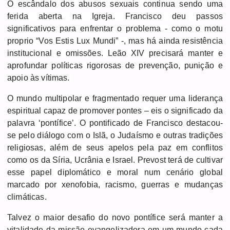
O escândalo dos abusos sexuais continua sendo uma
ferida aberta na Igreja. Francisco deu passos
significativos para enfrentar o problema - como o motu
proprio “Vos Estis Lux Mundi” -, mas há ainda resistência
institucional e omissões. Leão XIV precisará manter e
aprofundar políticas rigorosas de prevenção, punição e
apoio às vítimas.
O mundo multipolar e fragmentado requer uma liderança
espiritual capaz de promover pontes – eis o significado da
palavra ‘pontífice’. O pontificado de Francisco destacou-
se pelo diálogo com o Islã, o Judaísmo e outras tradições
religiosas, além de seus apelos pela paz em conflitos
como os da Síria, Ucrânia e Israel. Prevost terá de cultivar
esse papel diplomático e moral num cenário global
marcado por xenofobia, racismo, guerras e mudanças
climáticas.
Talvez o maior desafio do novo pontífice será manter a
vitalidade da missão evangelizadora em um mundo cada