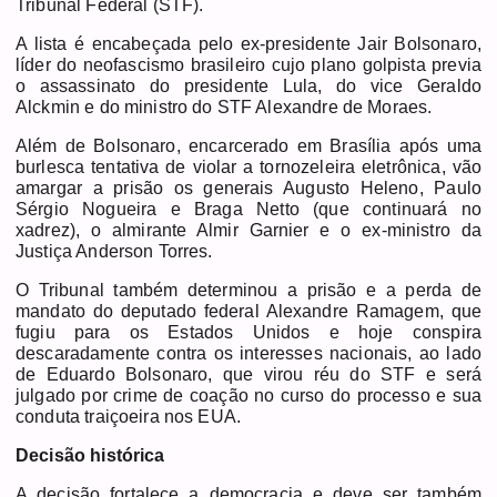
Tribunal Federal (STF).
A lista é encabeçada pelo ex-presidente Jair Bolsonaro,
líder do neofascismo brasileiro cujo plano golpista previa
o assassinato do presidente Lula, do vice Geraldo
Alckmin e do ministro do STF Alexandre de Moraes.
Além de Bolsonaro, encarcerado em Brasília após uma
burlesca tentativa de violar a tornozeleira eletrônica, vão
amargar a prisão os generais Augusto Heleno, Paulo
Sérgio Nogueira e Braga Netto (que continuará no
xadrez), o almirante Almir Garnier e o ex-ministro da
Justiça Anderson Torres.
O Tribunal também determinou a prisão e a perda de
mandato do deputado federal Alexandre Ramagem, que
fugiu para os Estados Unidos e hoje conspira
descaradamente contra os interesses nacionais, ao lado
de Eduardo Bolsonaro, que virou réu do STF e será
julgado por crime de coação no curso do processo e sua
conduta traiçoeira nos EUA.
Decisão histórica
A decisão fortalece a democracia e deve ser também