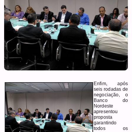
Enfim, após
seis rodadas de
negociação, o
Banco do
Nordeste
apresentou
proposta
garantindo
todos os