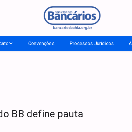
cato
Convenções
Processos Jurídicos
A
do BB define pauta