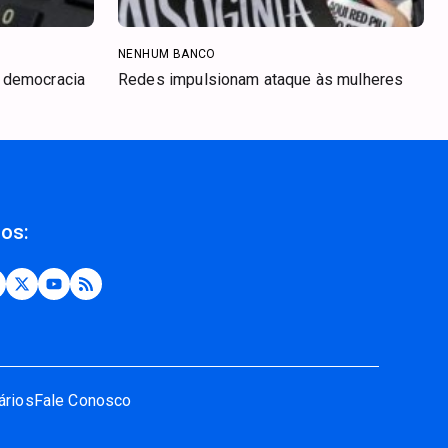
NENHUM BANCO
a democracia
Redes impulsionam ataque às mulheres
nos:
ários
Fale Conosco