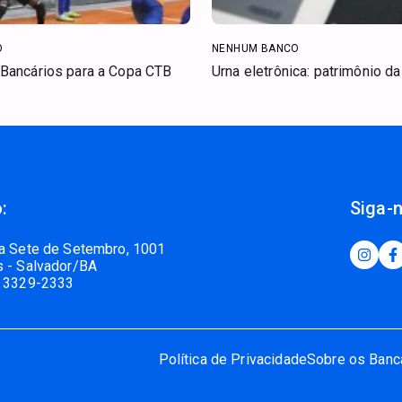
O
NENHUM BANCO
Bancários para a Copa CTB
Urna eletrônica: patrimônio d
:
Siga-
a Sete de Setembro, 1001
 - Salvador/BA
 3329-2333
Política de Privacidade
Sobre os Banc