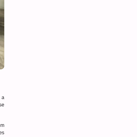
 a
se
em
es