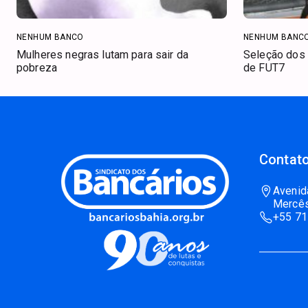
NENHUM BANCO
NENHUM BANC
Mulheres negras lutam para sair da
Seleção dos 
pobreza
de FUT7
Contato
Avenid
Mercês
+55 71