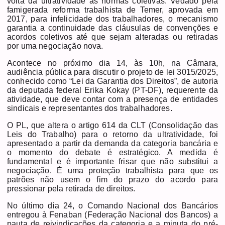
volta da ultratividade às normas coletivas. Vedado pela
famigerada reforma trabalhista de Temer, aprovada em
2017, para infelicidade dos trabalhadores, o mecanismo
garantia a continuidade das cláusulas de convenções e
acordos coletivos até que sejam alteradas ou retiradas
por uma negociação nova.
Acontece no próximo dia 14, às 10h, na Câmara,
audiência pública para discutir o projeto de lei 3015/2025,
conhecido como “Lei da Garantia dos Direitos”, de autoria
da deputada federal Erika Kokay (PT-DF), requerente da
atividade, que deve contar com a presença de entidades
sindicais e representantes dos trabalhadores.
O PL, que altera o artigo 614 da CLT (Consolidação das
Leis do Trabalho) para o retorno da ultratividade, foi
apresentado a partir da demanda da categoria bancária e
o momento do debate é estratégico. A medida é
fundamental e é importante frisar que não substitui a
negociação. É uma proteção trabalhista para que os
patrões não usem o fim do prazo do acordo para
pressionar pela retirada de direitos.
No último dia 24, o Comando Nacional dos Bancários
entregou à Fenaban (Federação Nacional dos Bancos) a
pauta de reivindicações da categoria e a minuta do pré-