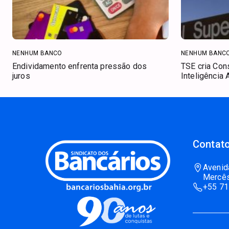
NENHUM BANCO
NENHUM BANC
Endividamento enfrenta pressão dos
TSE cria Con
juros
Inteligência A
Contato
Avenid
Mercês
+55 71