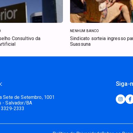
O
NENHUM BANCO
selho Consultivo da
Sindicato sorteia ingresso p
rtificial
Suassuna
:
Siga-
a Sete de Setembro, 1001
 - Salvador/BA
 3329-2333