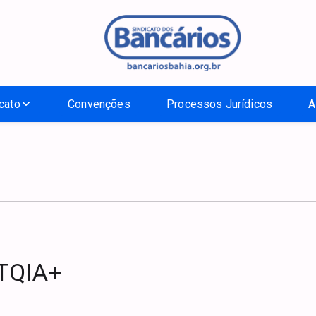
cato
Convenções
Processos Jurídicos
A
BTQIA+