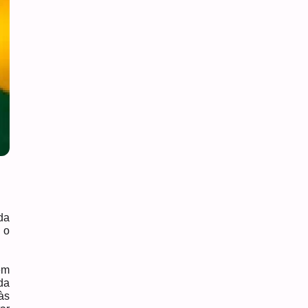
da
 o
em
da
às