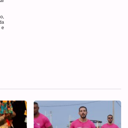
ar
o,
da
 e