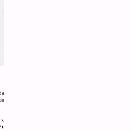
da
os
s,
).