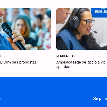
O
NENHUM BANCO
riu 80% das propostas
Ampliada rede de apoio a vic
apostas
:
Siga-