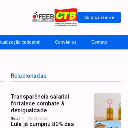
Sindicalize-se
tualização cadastral
Convênios
Contato
Relacionadas
Transparência salarial
fortalece combate à
desigualdade
Geral
05/08/2026
Lula já cumpriu 80% das