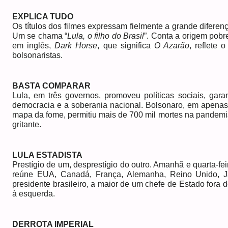
EXPLICA TUDO
Os títulos dos filmes expressam fielmente a grande difere
Um se chama “
Lula, o filho do Brasil
”. Conta a origem pobr
em inglês,
Dark Horse
, que significa
O Azarão
, reflete 
bolsonaristas.
BASTA COMPARAR
Lula, em três governos, promoveu políticas sociais, gara
democracia e a soberania nacional. Bolsonaro, em apenas u
mapa da fome, permitiu mais de 700 mil mortes na pandemia
gritante.
LULA ESTADISTA
Prestígio de um, desprestígio do outro. Amanhã e quarta-fe
reúne EUA, Canadá, França, Alemanha, Reino Unido, Ja
presidente brasileiro, a maior de um chefe de Estado fora 
à esquerda.
DERROTA IMPERIAL