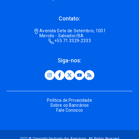
Contato:
Avenida Sete de Setembro, 1001
Mercês - Salvador/BA
+55 71 3329-2333
Siga-nos:
Política de Privacidade
Sobre os Bancários
Fale Conosco
2022 © Copyright Sindicato dos Bancários. All Rights Reserved