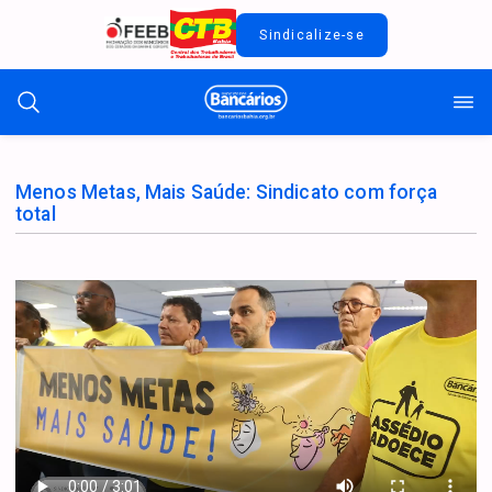
Sindicalize-se
Menos Metas, Mais Saúde: Sindicato com força
total