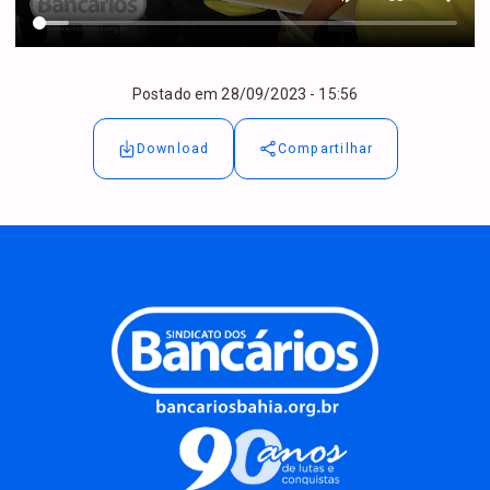
Postado em
28/09/2023 - 15:56
Download
Compartilhar