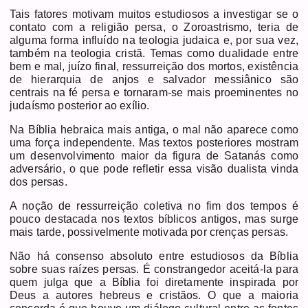
Tais fatores motivam muitos estudiosos a investigar se o
contato com a religião persa, o Zoroastrismo, teria de
alguma forma influído na teologia judaica e, por sua vez,
também na teologia cristã. Temas como dualidade entre
bem e mal, juízo final, ressurreição dos mortos, existência
de hierarquia de anjos e salvador messiânico são
centrais na fé persa e tornaram-se mais proeminentes no
judaísmo posterior ao exílio.
Na Bíblia hebraica mais antiga, o mal não aparece como
uma força independente. Mas textos posteriores mostram
um desenvolvimento maior da figura de Satanás como
adversário, o que pode refletir essa visão dualista vinda
dos persas.
A noção de ressurreição coletiva no fim dos tempos é
pouco destacada nos textos bíblicos antigos, mas surge
mais tarde, possivelmente motivada por crenças persas.
Não há consenso absoluto entre estudiosos da Bíblia
sobre suas raízes persas. É constrangedor aceitá-la para
quem julga que a Bíblia foi diretamente inspirada por
Deus a autores hebreus e cristãos. O que a maioria