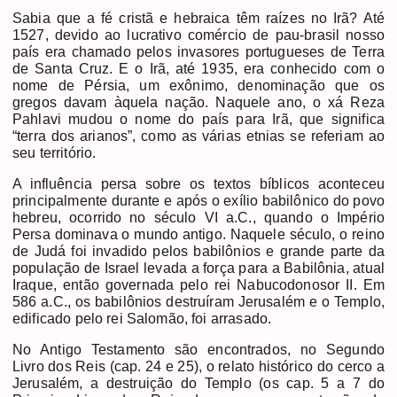
Sabia que a fé cristã e hebraica têm raízes no Irã? Até
1527, devido ao lucrativo comércio de pau-brasil nosso
país era chamado pelos invasores portugueses de Terra
de Santa Cruz. E o Irã, até 1935, era conhecido com o
nome de Pérsia, um exônimo, denominação que os
gregos davam àquela nação. Naquele ano, o xá Reza
Pahlavi mudou o nome do país para Irã, que significa
“terra dos arianos”, como as várias etnias se referiam ao
seu território.
A influência persa sobre os textos bíblicos aconteceu
principalmente durante e após o exílio babilônico do povo
hebreu, ocorrido no século VI a.C., quando o Império
Persa dominava o mundo antigo. Naquele século, o reino
de Judá foi invadido pelos babilônios e grande parte da
população de Israel levada a força para a Babilônia, atual
Iraque, então governada pelo rei Nabucodonosor II. Em
586 a.C., os babilônios destruíram Jerusalém e o Templo,
edificado pelo rei Salomão, foi arrasado.
No Antigo Testamento são encontrados, no Segundo
Livro dos Reis (cap. 24 e 25), o relato histórico do cerco a
Jerusalém, a destruição do Templo (os cap. 5 a 7 do