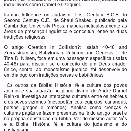
inclui livros como Daniel e Ezequiel.
Iranian Influence on Judaism: First Century B.C.E. to
Second Century C.E., de Shaul Shaked, publicado pela
Cambridge University Press, mapeia meticulosamente as
áreas de presença linguística e conceitual entre as duas
tradições religiosas.
O artigo Creation in Collision?: Isaiah 40-48 and
Zoroastrianism, Babylonian Religion and Genesis 1, de
Tina D. Nilsen, foca em uma passagem específica (Isaías
40-48) para discutir se o conceito de um Deus criador
único, central ao monoteísmo judaico, foi desenvolvido
em diálogo com tradições persas e babilônicas.
Os outros da Bíblia: História, fé e cultura dos povos
antigos e sua atuação no plano divino, de André Daniel
Reinke, investiga as interações culturais entre os hebreus
e os povos vizinhos (mesopotâmicos, egípcios, cananeus,
persas, gregos e romanos). Analisa como crenças e
culturas pagãs se fazem presentes na fé do antigo Israel e
na própria construção da Bíblia. Ver do mesmo autor Nós
e a Bíblia: História, fé e cultura do judaísmo e do
cristianismo.