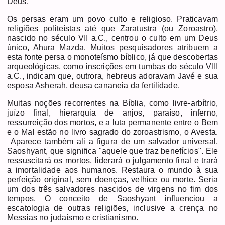
Deus.
Os persas eram um povo culto e religioso. Praticavam
religiões politeístas até que Zaratustra (ou Zoroastro),
nascido no século VII a.C., centrou o culto em um Deus
único, Ahura Mazda. Muitos pesquisadores atribuem a
esta fonte persa o monoteísmo bíblico, já que descobertas
arqueológicas, como inscrições em tumbas do século VIII
a.C., indicam que, outrora, hebreus adoravam Javé e sua
esposa Asherah, deusa cananeia da fertilidade.
Muitas noções recorrentes na Bíblia, como livre-arbítrio,
juízo final, hierarquia de anjos, paraíso, inferno,
ressurreição dos mortos, e a luta permanente entre o Bem
e o Mal estão no livro sagrado do zoroastrismo, o Avesta.
Aparece também ali a figura de um salvador universal,
Saoshyant, que significa "aquele que traz benefícios". Ele
ressuscitará os mortos, liderará o julgamento final e trará
a imortalidade aos humanos. Restaura o mundo à sua
perfeição original, sem doenças, velhice ou morte. Seria
um dos três salvadores nascidos de virgens no fim dos
tempos. O conceito de Saoshyant influenciou a
escatologia de outras religiões, inclusive a crença no
Messias no judaísmo e cristianismo.