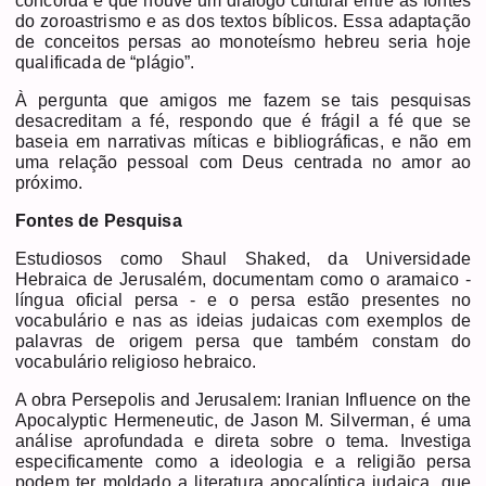
concorda é que houve um diálogo cultural entre as fontes
do zoroastrismo e as dos textos bíblicos. Essa adaptação
de conceitos persas ao monoteísmo hebreu seria hoje
qualificada de “plágio”.
À pergunta que amigos me fazem se tais pesquisas
desacreditam a fé, respondo que é frágil a fé que se
baseia em narrativas míticas e bibliográficas, e não em
uma relação pessoal com Deus centrada no amor ao
próximo.
Fontes de Pesquisa
Estudiosos como Shaul Shaked, da Universidade
Hebraica de Jerusalém, documentam como o aramaico -
língua oficial persa - e o persa estão presentes no
vocabulário e nas as ideias judaicas com exemplos de
palavras de origem persa que também constam do
vocabulário religioso hebraico.
A obra Persepolis and Jerusalem: Iranian Influence on the
Apocalyptic Hermeneutic, de Jason M. Silverman, é uma
análise aprofundada e direta sobre o tema. Investiga
especificamente como a ideologia e a religião persa
podem ter moldado a literatura apocalíptica judaica, que