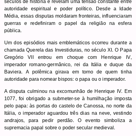
séculos de história e revelam uma tensão constante entre
autoridade espiritual e poder político. Desde a Idade
Média, essas disputas moldaram fronteiras, influenciaram
guerras e redefiniram o papel da religião na esfera
pública.
Um dos
episódios mais emblemáticos ocorreu durante a
chamada Querela das Investiduras, no século XI. O Papa
Gregório VII entrou em choque com Henrique IV
,
imperador romano-germânico, rei da Itália e duque da
Baviera. A polêmica
girava em torno de quem tinha
autoridade para nomear bispos: o papa ou o imperador.
A disputa culminou na excomunhão de Henrique IV. Em
1077, foi obrigado a submeter-se à humilhação imposta
pelo papa: às portas do castelo de Canossa, no norte da
Itália, o imperador aguardou três dias na neve, vestindo
andrajos, para pedir perdão. O evento simboliza a
supremacia papal sobre o poder secular medieval.