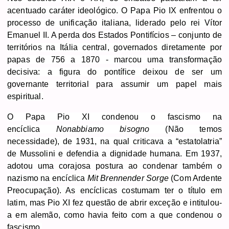
acentuado caráter ideológico. O Papa Pio IX enfrentou o
processo de unificação italiana, liderado pelo rei Vítor
Emanuel II. A perda dos
Estados Pontifícios – conjunto de
territórios na Itália central, governados diretamente por
papas de 756 a 1870 -
marcou uma transformação
decisiva: a figura do pontífice deixou de ser um
governante territorial para assumir um papel mais
espiritual.
O Papa Pio XI condenou o fascismo na
encíclica
Nonabbiamo bisogno
(Não temos
necessidade), de 1931, na qual criticava a “estatolatria”
de Mussolini e defendia a dignidade humana. Em 1937,
adotou uma corajosa postura ao condenar também o
nazismo na encíclica
Mit Brennender Sorge
(Com Ardente
Preocupação). As encíclicas costumam ter o título em
latim, mas Pio XI fez questão de abrir exceção e intitulou-
a em alemão, como havia feito com a que condenou o
fascismo.