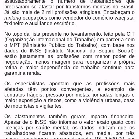
assustadoramente o número de trabalhadores que
precisaram se afastar por transtornos mentais no Brasil.
Já são mais de 2 mil profissões atingidas. Encabeçam o
ranking
ocupações como vendedor do comércio varejista,
faxineiro e auxiliar de escritório.
No topo da lista presente no levantamento, feito pela OIT
(Organização Internacional do Trabalho) em parceria com
o MPT (Ministério Público do Trabalho), com base nos
dados do INSS (Instituto Nacional do Seguro Social),
estão justamente as profissões com menor poder de
negociação, menos margem para reorganizar a própria
rotina e maior dependência do trabalho contínuo para
garantir a renda.
Os especialistas apontam que as profissões mais
afetadas têm pontos convergentes, a exemplo de
contratos frágeis, pressão por metas, jornadas longas e
maior exposição a riscos, como a violência urbana, caso
de motoristas e vigilantes.
Os afastamentos também geram impacto financeiro.
Apesar de o INSS não informar o valor exato gasto com
licenças por saúde mental, os dados indicam que os
trabalhadores ficaram afastados, em média, por três
meses, recebendo aproximadamente R$ 2.500,00 por