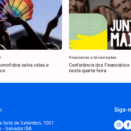
O
Financeiras e terceirizadas
homofobia salva vidas e
Conferência dos Financiário
tos
nesta quarta-feira
:
Siga-
a Sete de Setembro, 1001
 - Salvador/BA