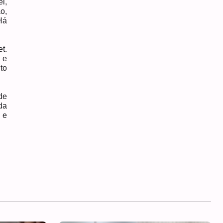
l,
o,
Há
t.
 e
to
de
da
 e