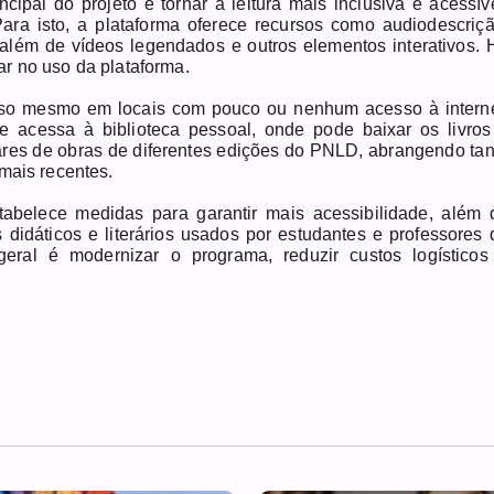
cipal do projeto é tornar a leitura mais inclusiva e acessíve
ara isto, a plataforma oferece recursos como audiodescriçã
a, além de vídeos legendados e outros elementos interativos. 
dar no uso da plataforma.
o uso mesmo em locais com pouco ou nenhum acesso à interne
 acessa à biblioteca pessoal, onde pode baixar os livros
hares de obras de diferentes edições do PNLD, abrangendo tan
 mais recentes.
tabelece medidas para garantir mais acessibilidade, além 
s didáticos e literários usados por estudantes e professores 
eral é modernizar o programa, reduzir custos logísticos