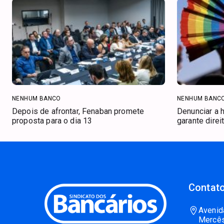
NENHUM BANCO
NENHUM BANC
Depois de afrontar, Fenaban promete
Denunciar a 
proposta para o dia 13
garante direi
Contato
Avenid
Mercês