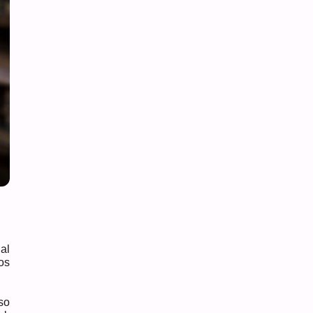
al
os
so