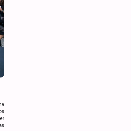
ha
os
er
as