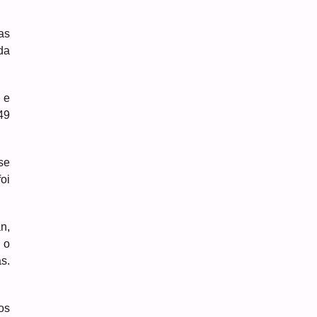
as
da
 e
49
se
oi
n,
 o
s.
os