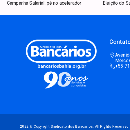
Campanha Salarial: pé no acelerador
Eleição do S
Contato
Avenid
Mercês
+55 71
2022 © Copyright Sindicato dos Bancários. All Rights Reserved