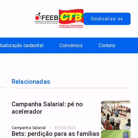
Sindicalize-se
tualização cadastral
Convênios
Contato
Relacionadas
Campanha Salarial: pé no
acelerador
Campanha Salarial
07/08/2026
Bets: perdição para as famílias