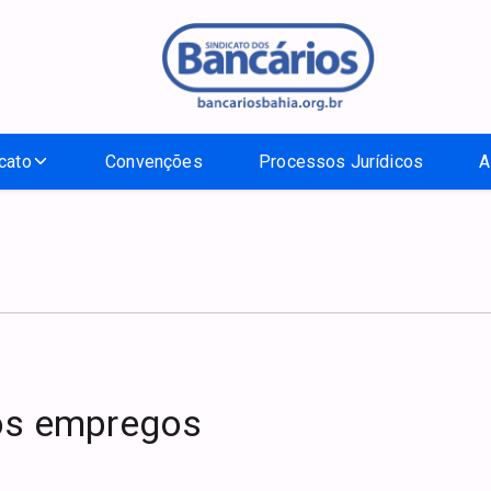
cato
Convenções
Processos Jurídicos
A
os empregos