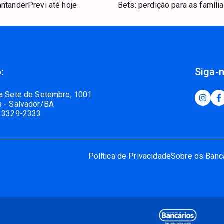
antanderPrevi até hoje
Bets: perdição para as famíli
:
Siga-
a Sete de Setembro, 1001
 - Salvador/BA
 3329-2333
Política de Privacidade
Sobre os Banc