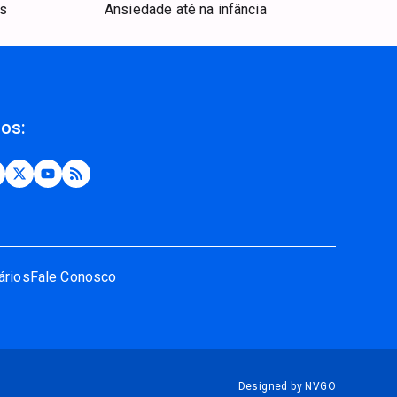
as
Ansiedade até na infância
nos:
ários
Fale Conosco
Designed by NVGO