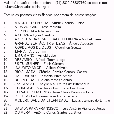
Mais informações pelos telefones (71) 3329-2333/7169 ou pelo e-mail
cultura@bancariosbahia.org.br
.
Confira os poemas classificados por ordem de apresentação:
1-
A MORTE DO POETA – Arthur Orlando Junior
2-
VIDA VULGAR – José Moreira
3-
SER POETA – Adailson José
4-
A CHUVA – Lydia Carolina
5-
A ORIGEM DA GRACILIDADE FEMININA – Michell Lima
6-
GRANDE SERTÃO: TRISTEZAS – Ângelo Augusto
7-
CORDEIROS DE DEUS – Cleonilton Souza
8-
MARIA – Ary Bonfim
9-
EM UM ANO – Arnold Lobo
10-
DESVARIO – Alfredo Taumaturgo
11-
ÉS TU MULHER – Zenir Câmera
12-
INAUDITO AMOR – Valbert Oliveira
13-
RIO ALMADA – Cláudia
Pereira Santos
Castro
14-
INSPIRAÇÃO – Bethânia Pires Amaro
15-
DESPEDIDA – Luciana Matos Santos
16-
ASSIM VOO – Eneylle Ma. Freitas de Bittencourt
17-
CHOREM AVES – José Olívio Paranhos Lima
18-
ELEVADOR LACERDA - José Olívio Paranhos Lima
19-
OBELISCO – Luciana Leandro de Lucena
20-
MODERNIDADE DA ETERNIDADE – Lucas carneiro de Lima e
Silva
21-
BALADA PARA FRANCISCO – Luis
Antônio Vieira de
Jesus
22-
QUIMERA – Antônio Carlos Santos da Silva