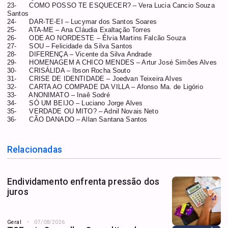
23-
COMO POSSO TE ESQUECER? – Vera Lucia Cancio Souza
Santos
24-
DAR-TE-EI – Lucymar dos Santos Soares
25-
ATA-ME – Ana Cláudia Exaltação Torres
26-
ODE AO NORDESTE – Élvia Martins Falcão Souza
27-
SOU – Felicidade da Silva Santos
28-
DIFERENÇA – Vicente da Silva Andrade
29-
HOMENAGEM A CHICO MENDES – Artur José Simões Alves
30-
CRISÁLIDA – Ibson Rocha Souto
31-
CRISE DE IDENTIDADE – Joedvan Teixeira Alves
32-
CARTA AO COMPADE DA VILLA – Afonso Ma. de Ligório
33-
ANONIMATO – Inaê Sodré
34-
SÓ UM BEIJO – Luciano Jorge Alves
35-
VERDADE OU MITO? – Adnil Novais Neto
36-
CÃO DANADO – Allan Santana Santos
Relacionadas
Endividamento enfrenta pressão dos
juros
Geral
07/08/2026