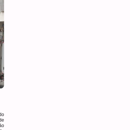
do
de
ão