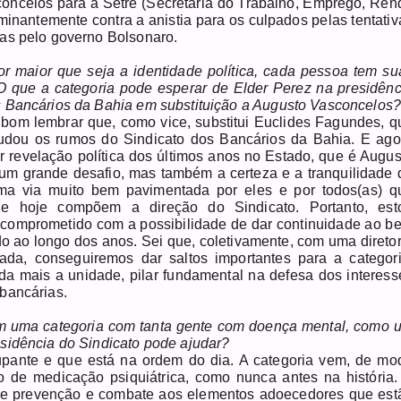
oncelos para a Setre (Secretaria do Trabalho, Emprego, Ren
rminantemente contra a anistia para os culpados pelas tentativ
das pelo governo Bolsonaro.
or maior que seja a identidade política, cada pessoa tem su
 O que a categoria pode esperar de Elder Perez na presidênc
s Bancários da Bahia em substituição a Augusto Vasconcelos
 bom lembrar que, como vice, substitui Euclides Fagundes, q
mudou os rumos do Sindicato dos Bancários da Bahia. E ago
r revelação política dos últimos anos no Estado, que é Augus
um grande desafio, mas também a certeza e a tranquilidade 
ma via muito bem pavimentada por eles e por todos(as) q
e hoje compõem a direção do Sindicato. Portanto, est
comprometido com a possibilidade de dar continuidade ao be
do ao longo dos anos. Sei que, coletivamente, com uma diretor
ada, conseguiremos dar saltos importantes para a categori
nda mais a unidade, pilar fundamental na defesa dos interess
bancárias.
 uma categoria com tanta gente com doença mental, como 
esidência do Sindicato pode ajudar?
ante e que está na ordem do dia. A categoria vem, de mo
 de medicação psiquiátrica, como nunca antes na história.
 de prevenção e combate aos elementos adoecedores que est