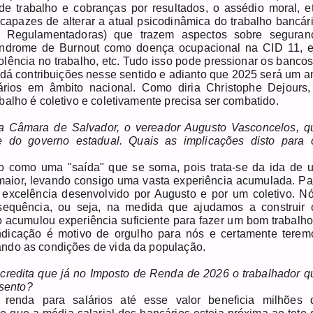
e trabalho e cobranças por resultados, o assédio moral, et
capazes de alterar a atual psicodinâmica do trabalho bancári
 Regulamentadoras) que trazem aspectos sobre seguran
 Síndrome de Burnout como doença ocupacional na CID 11, 
lência no trabalho, etc. Tudo isso pode pressionar os bancos
 dá contribuições nesse sentido e adianto que 2025 será um a
rios em âmbito nacional. Como diria Christophe Dejours,
alho é coletivo e coletivamente precisa ser combatido.
 Câmara de Salvador, o vereador Augusto Vasconcelos, q
 do governo estadual. Quais as implicações disto para 
o como uma "saída" que se soma, pois trata-se da ida de 
maior, levando consigo uma vasta experiência acumulada. Pa
excelência desenvolvido por Augusto e por um coletivo. Nó
sequência, ou seja, na medida que ajudamos a construir 
acumulou experiência suficiente para fazer um bom trabalho
ndicação é motivo de orgulho para nós e certamente terem
ando as condições de vida da população.
 acredita que já no Imposto de Renda de 2026 o trabalhador q
isento?
enda para salários até esse valor beneficia milhões 