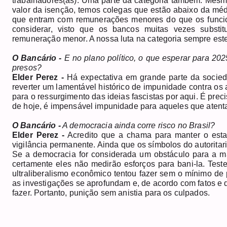
trabalhadores(as). Uma parte da categoria também. Mesmo
valor da isenção, temos colegas que estão abaixo da méd
que entram com remunerações menores do que os funcio
considerar, visto que os bancos muitas vezes substi
remuneração menor. A nossa luta na categoria sempre est
O Bancário -
E no plano político, o que esperar para 2
presos?
Elder Perez -
Há expectativa em grande parte da socieda
reverter um lamentável histórico de impunidade contra o
para o ressurgimento das ideias fascistas por aqui. É preci
de hoje, é impensável impunidade para aqueles que atentar
O Bancário -
A democracia ainda corre risco no Brasil?
Elder Perez -
Acredito que a chama para manter o esta
vigilância permanente. Ainda que os símbolos do autorita
Se a democracia for considerada um obstáculo para a m
certamente eles não medirão esforços para bani-la. Tes
ultraliberalismo econômico tentou fazer sem o mínimo de
as investigações se aprofundam e, de acordo com fatos e 
fazer. Portanto, punição sem anistia para os culpados.