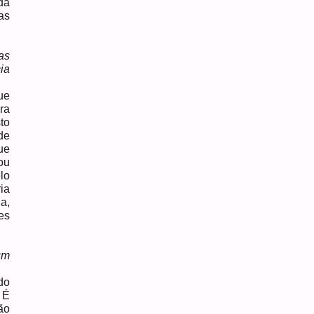
da
as
as
ia
?
ue
ra
to
de
ue
ou
lo
ia
a,
es
um
do
 É
ão