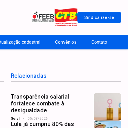
Sindicalize-se
tualização cadastral
Convênios
Contato
Relacionadas
Transparência salarial
fortalece combate à
desigualdade
Geral
05/08/2026
Lula já cumpriu 80% das