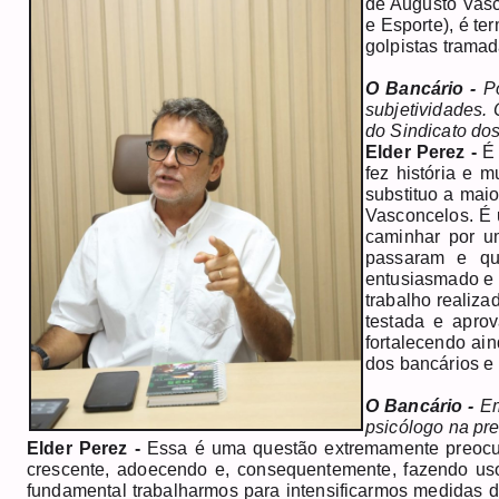
de Augusto Vasc
e Esporte), é te
golpistas trama
O Bancário -
P
subjetividades.
do Sindicato do
Elder Perez -
É
fez história e 
substituo a maio
Vasconcelos. É 
caminhar por u
passaram e qu
entusiasmado e 
trabalho realiza
testada e aprov
fortalecendo ai
dos bancários e 
O Bancário -
Em
psicólogo na pr
Elder Perez -
Essa é uma questão extremamente preocup
crescente, adoecendo e, consequentemente, fazendo uso
fundamental trabalharmos para intensificarmos medidas