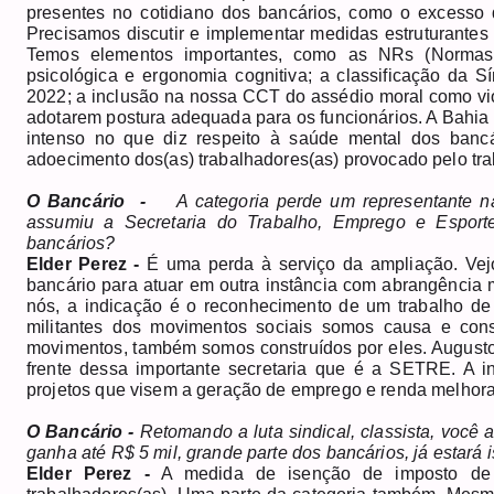
presentes no cotidiano dos bancários, como o excesso d
Precisamos discutir e implementar medidas estruturantes 
Temos elementos importantes, como as NRs (Normas
psicológica e ergonomia cognitiva; a classificação da
2022; a inclusão na nossa CCT do assédio moral como vio
adotarem postura adequada para os funcionários. A Bahia
intenso no que diz respeito à saúde mental dos bancá
adoecimento dos(as) trabalhadores(as) provocado pelo trab
O Bancário -
A categoria perde um representante na
assumiu a Secretaria do Trabalho, Emprego e Esporte
bancários?
Elder Perez -
É uma perda à serviço da ampliação. Vej
bancário para atuar em outra instância com abrangência 
nós, a indicação é o reconhecimento de um trabalho de 
militantes dos movimentos sociais somos causa e con
movimentos, também somos construídos por eles. Augusto 
frente dessa importante secretaria que é a SETRE. A i
projetos que visem a geração de emprego e renda melhor
O Bancário -
Retomando a luta sindical, classista, você
ganha até R$ 5 mil, grande parte dos bancários, já estará 
Elder Perez -
A medida de isenção de imposto de r