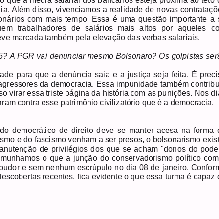
 que a média salarial dos bancários esteja próxima ao teto 
ia. Além disso, vivenciamos a realidade de novas contrataçõ
nários com mais tempo. Essa é uma questão importante a 
tuem trabalhadores de salários mais altos por aqueles c
eve marcada também pela elevação das verbas salariais.
025? A PGR vai denunciar mesmo Bolsonaro? Os golpistas ser
de para que a denúncia saia e a justiça seja feita. É preci
s agressores da democracia. Essa impunidade também contribu
so virar essa triste página da história com as punições. Nos di
am contra esse patrimônio civilizatório que é a democracia.
do democrático de direito deve se manter acesa na forma 
rismo e do fascismo venham a ser presos, o bolsonarismo exist
anutenção de privilégios dos que se acham "donos do poder
temunhamos o que a junção do conservadorismo político com
 pudor e sem nenhum escrúpulo no dia 08 de janeiro. Confor
descobertas recentes, fica evidente o que essa turma é capaz 