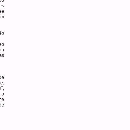
do
es
se
om
ão
so
iu
as
de
e.
",
 o
me
de