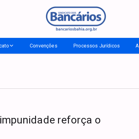
cato
Convenções
Processos Jurídicos
A
A impunidade reforça o