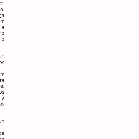
c.
o.
ça
em
 a
no
 o
ue
os
um
ra
s,
os
 à
os
ue
de