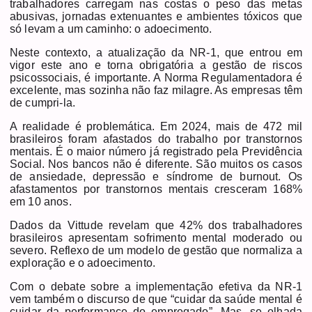
trabalhadores carregam nas costas o peso das metas
abusivas, jornadas extenuantes e ambientes tóxicos que
só levam a um caminho: o adoecimento.
Neste contexto, a atualização da NR-1, que entrou em
vigor este ano e torna obrigatória a gestão de riscos
psicossociais, é importante. A Norma Regulamentadora é
excelente, mas sozinha não faz milagre. As empresas têm
de cumpri-la.
A realidade é problemática. Em 2024, mais de 472 mil
brasileiros foram afastados do trabalho por transtornos
mentais. É o maior número já registrado pela Previdência
Social. Nos bancos não é diferente. São muitos os casos
de ansiedade, depressão e síndrome de burnout. Os
afastamentos por transtornos mentais cresceram 168%
em 10 anos.
Dados da Vittude revelam que 42% dos trabalhadores
brasileiros apresentam sofrimento mental moderado ou
severo. Reflexo de um modelo de gestão que normaliza a
exploração e o adoecimento.
Com o debate sobre a implementação efetiva da NR-1
vem também o discurso de que “cuidar da saúde mental é
cuidar da performance do empregado”. Mas, se olhada