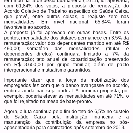
terminou na tarde desta quarta-feira (12/11), foi aprovada,
com 61,84% dos votos, a proposta de renovação do
Acordo Coletivo de Trabalho específico do Saúde Caixa,
que prevê, entre outras coisas, o reajuste zero nas
mensalidades. Em nível nacional,
65,84% foram
favoráveis ao acordo.
A proposta já foi aprovada em outras bases. Entre os
pontos, mensalidade dos titulares permanece em 3,5% da
remuneração; valor dos dependentes mantido em até R$
480,00; somatório das mensalidades (titular e
dependentes diretos) continuará limitado a 7% da
remuneração; teto anual de coparticipação preservado
em R$ 3.600,00 por grupo familiar; além de pacto
intergeracional e mutualismo garantidos.
Importante dizer que a força da mobilização dos
empregados fez com que o banco avançasse no acordo,
embora ainda não seja o ideal. A primeira proposta, por
exemplo, poderia elevar as mensalidades em até 71%, o
que foi rejeitado na mesa de bate-pronto.
Agora, a luta continua pelo fim do teto de 6,5% no custeio
do Saúde Caixa pela instituição financeira e a
manutenção da contribuição da empresa no pós-
aposentadoria para contratados após setembro de 2018.