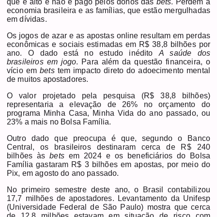
que é alto e não é pago pelos donos das
bets
. Perdem a
economia brasileira e as famílias, que estão mergulhadas
em dívidas.
Os jogos de azar e as apostas online resultam em perdas
econômicas e sociais estimadas em R$ 38,8 bilhões por
ano. O dado está no estudo inédito
A saúde dos
brasileiros em jogo
. Para além da questão financeira, o
vício em
bets
tem impacto direto do adoecimento mental
de muitos apostadores.
O valor projetado pela pesquisa (R$ 38,8 bilhões)
representaria a elevação de 26% no orçamento do
programa Minha Casa, Minha Vida do ano passado, ou
23% a mais no Bolsa Família.
Outro dado que preocupa é que, segundo o Banco
Central, os brasileiros destinaram cerca de R$ 240
bilhões às
bets
em 2024 e os beneficiários do Bolsa
Família gastaram R$ 3 bilhões em apostas, por meio do
Pix, em agosto do ano passado.
No primeiro semestre deste ano, o Brasil contabilizou
17,7 milhões de apostadores. Levantamento da Unifesp
(Universidade Federal de São Paulo) mostra que cerca
de 12,8 milhões estavam em situação de risco com