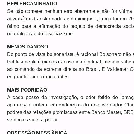
BEM ENCAMINHADO
Se não cometer nenhum erro aberrante e não for vítim
adversários transformados em inimigos -, como foi em 201
ótimo para a afirmação do projeto de democracia soci
neutralização do fascinazismo.
MENOS DANOSO
Do ponto de vista bolsonarista, é racional Bolsonaro não a
Politicamente é menos danoso ir até o final, mesmo sabendo
ao comando da extrema direita no Brasil. E Valdemar C
enquanto, tudo como dantes.
MAIS PODRIDÃO
A cada passo da investigação, o odor fétido do lamaç
apreensão, ontem, em endereços do ex-governador Cláud
podres das relações promíscuas entre Banco Master, BRB,
vem mais sujeira por aí.
OBSESSÃO MESSIÂNICA