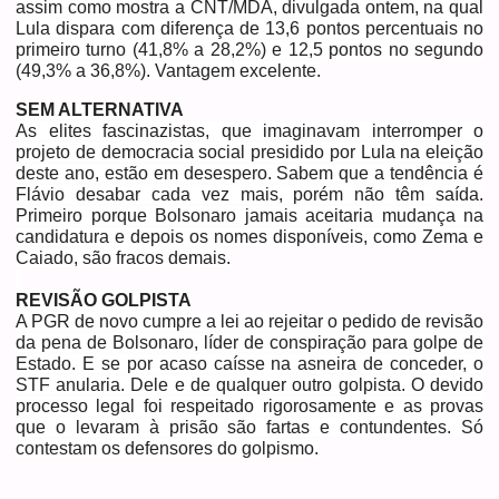
assim como mostra a CNT/MDA, divulgada ontem, na qual
Lula dispara com diferença de 13,6 pontos percentuais no
primeiro turno (41,8% a 28,2%) e 12,5 pontos no segundo
(49,3% a 36,8%). Vantagem excelente.
SEM ALTERNATIVA
As elites fascinazistas, que imaginavam interromper o
projeto de democracia social presidido por Lula na eleição
deste ano, estão em desespero. Sabem que a tendência é
Flávio desabar cada vez mais, porém não têm saída.
Primeiro porque Bolsonaro jamais aceitaria mudança na
candidatura e depois os nomes disponíveis, como Zema e
Caiado, são fracos demais.
REVISÃO GOLPISTA
A PGR de novo cumpre a lei ao rejeitar o pedido de revisão
da pena de Bolsonaro, líder de conspiração para golpe de
Estado. E se por acaso caísse na asneira de conceder, o
STF anularia. Dele e de qualquer outro golpista. O devido
processo legal foi respeitado rigorosamente e as provas
que o levaram à prisão são fartas e contundentes. Só
contestam os defensores do golpismo.