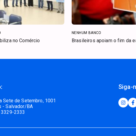
O
NENHUM BANCO
biliza no Comércio
Brasileiros apoiam o fim da e
:
Siga-
a Sete de Setembro, 1001
 - Salvador/BA
 3329-2333