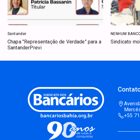
Santander
NENHUM BANC
Chapa "Representação de Verdade" para a
Sindicato mo
SantanderPrevi
Contato
Avenid
Mercês
+55 71