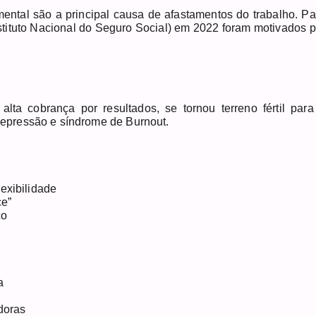
ntal são a principal causa de afastamentos do trabalho. Pa
nstituto Nacional do Seguro Social) em 2022 foram motivados p
alta cobrança por resultados, se tornou terreno fértil para
epressão e síndrome de Burnout.
exibilidade
ce”
co
a
doras