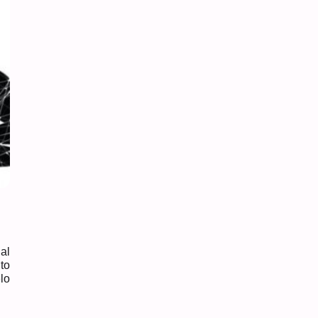
al
to
lo