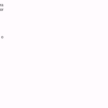
ra
or
 o