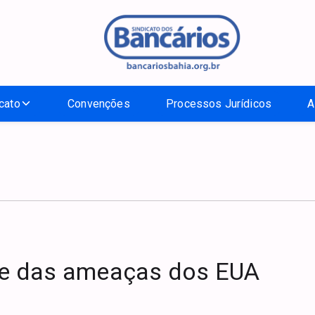
cato
Convenções
Processos Jurídicos
A
te das ameaças dos EUA