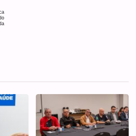
ca
do
da