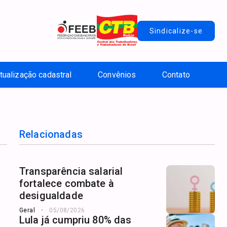
Sindicalize-se
tualização cadastral
Convênios
Contato
Relacionadas
Transparência salarial
fortalece combate à
desigualdade
Geral
05/08/2026
Lula já cumpriu 80% das