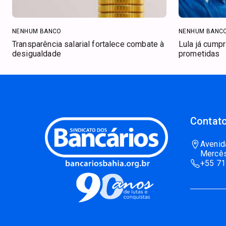
NENHUM BANCO
NENHUM BANC
Transparência salarial fortalece combate à
Lula já cump
desigualdade
prometidas
Contato
Avenid
Mercês
+55 71