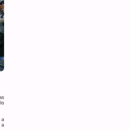
as
lo
 a
 a