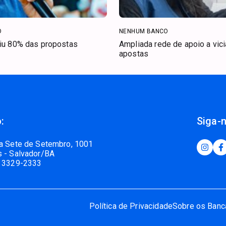
O
NENHUM BANCO
riu 80% das propostas
Ampliada rede de apoio a vic
apostas
:
Siga-
a Sete de Setembro, 1001
 - Salvador/BA
 3329-2333
Política de Privacidade
Sobre os Banc