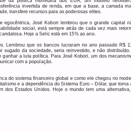
de da política monetária dos EUA, um modelo neolibera
sferência invertida de renda, em que a base, a camada ma
de, transfere recursos para as poderosas elites.
 e egocêntrica, José Kobori lembrou que o grande capital n
bilidade social, está sempre atrás de cada vez mais retorn
scandalosa. Hoje a Selic está em 15% ao ano.
eiro. Lembrou que os bancos lucraram no ano passado R$ 1
oi sugado da sociedade, seria reinvestido, e não distribuído.
 e ganhar a luta política. Para José Kobori, um dos mecanism
omunicar com a população.
rica do sistema financeiro global e como ele chegou no mode
italismo e a dependência do Sistema Euro – Dólar, que torna 
m dos Estados Unidos. Hoje o mundo tem uma alternativa,