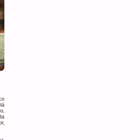
co
tá
o,
da
r,