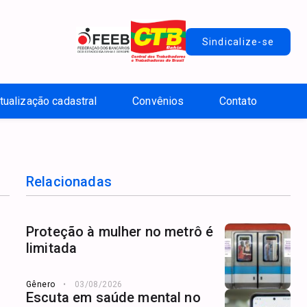
Sindicalize-se
tualização cadastral
Convênios
Contato
Relacionadas
Proteção à mulher no metrô é
limitada
Gênero
03/08/2026
Escuta em saúde mental no