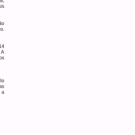
l,
is
ão
o.
14
 A
os
lo
as
 a