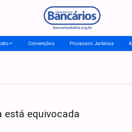
cato
Convenções
Processos Jurídicos
A
ra está equivocada