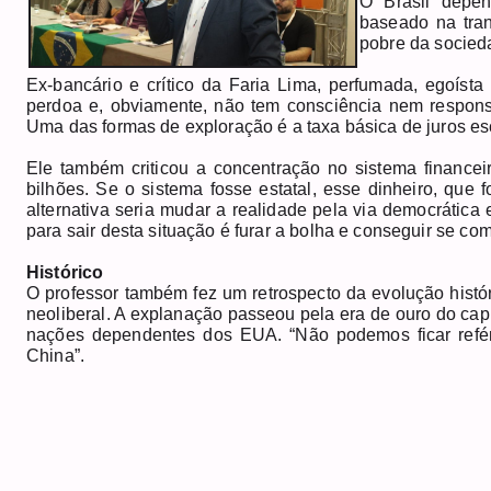
O Brasil depen
baseado na tran
pobre da socieda
Ex-bancário e crítico da Faria Lima, perfumada, egoísta
perdoa e, obviamente, não tem consciência nem responsa
Uma das formas de exploração é a taxa básica de juros e
Ele também criticou a concentração no sistema financ
bilhões. Se o sistema fosse estatal, esse dinheiro, que f
alternativa seria mudar a realidade pela via democrática
para sair desta situação é furar a bolha e conseguir se c
Histórico
O professor também fez um retrospecto da evolução histó
neoliberal. A explanação passeou pela era de ouro do cap
nações dependentes dos EUA. “Não podemos ficar refé
China”.