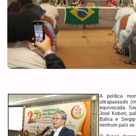
A política mo
ultrapassado (m
equivocada. Seg
José Kobori, pa
Bahia e Sergip
nenhum país se 