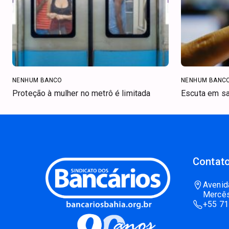
NENHUM BANCO
NENHUM BANC
Proteção à mulher no metrô é limitada
Escuta em sa
Contato
Avenid
Mercês
+55 71