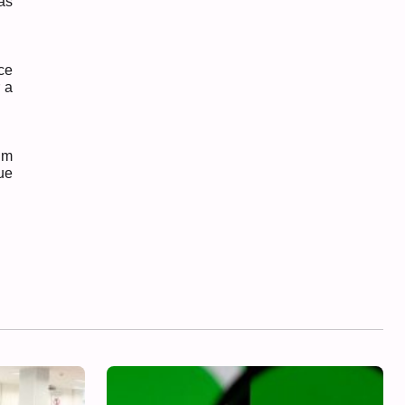
ás
ce
 a
um
ue