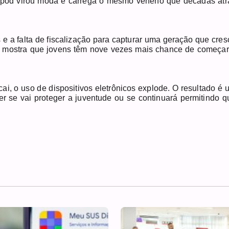
do pod virou moda e carrega o mesmo veneno que décadas atr
e a falta de fiscalização para capturar uma geração que cres
MS mostra que jovens têm nove vezes mais chance de começar
i, o uso de dispositivos eletrônicos explode. O resultado é 
er se vai proteger a juventude ou se continuará permitindo q