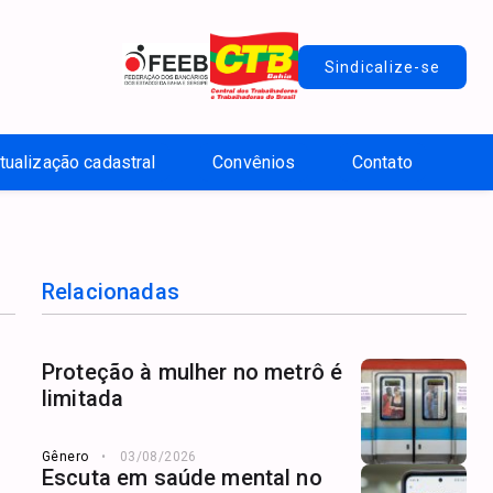
Sindicalize-se
tualização cadastral
Convênios
Contato
Relacionadas
Proteção à mulher no metrô é
limitada
Gênero
03/08/2026
Escuta em saúde mental no