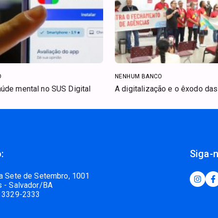
O
NENHUM BANCO
úde mental no SUS Digital
A digitalização e o êxodo da
:
Siga-
a Sete de Setembro, 1001
 - Salvador/BA
 3329-2333