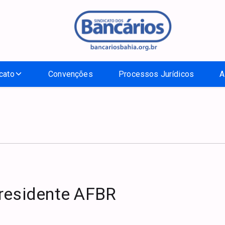
cato
Convenções
Processos Jurídicos
A
presidente AFBR