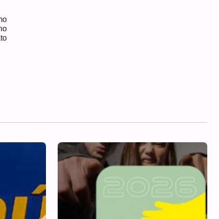
mo
no
to