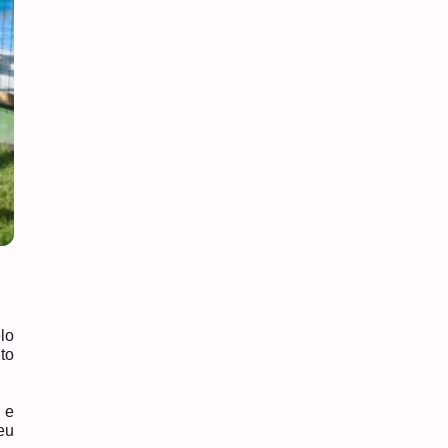
lo
to
 e
eu