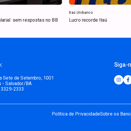
Itaú Unibanco
arial: sem respostas no BB
Lucro recorde Itaú
:
Siga-
a Sete de Setembro, 1001
 - Salvador/BA
 3329-2333
Política de Privacidade
Sobre os Banc