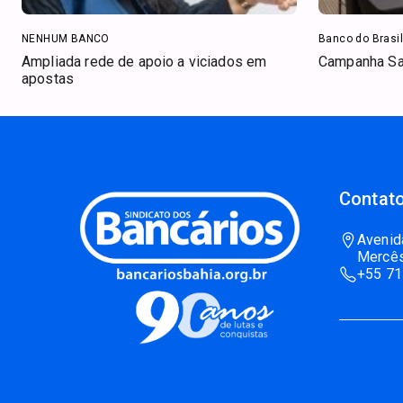
NENHUM BANCO
Banco do Brasil
Ampliada rede de apoio a viciados em
Campanha Sal
apostas
Contato
Avenid
Mercês
+55 71