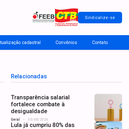
Sindicalize-se
tualização cadastral
Convênios
Contato
Relacionadas
Transparência salarial
fortalece combate à
desigualdade
Geral
05/08/2026
Lula já cumpriu 80% das