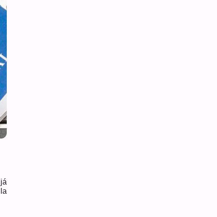
já
la