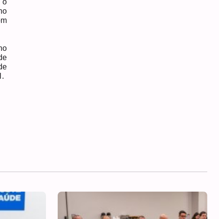
 o
no
om
ho
de
de
l.