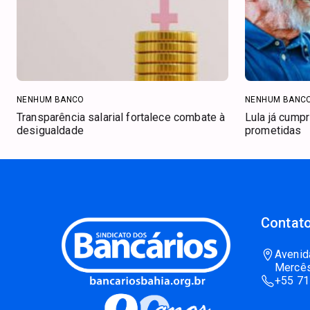
NENHUM BANCO
NENHUM BANC
Transparência salarial fortalece combate à
Lula já cump
desigualdade
prometidas
Contato
Avenid
Mercês
+55 71