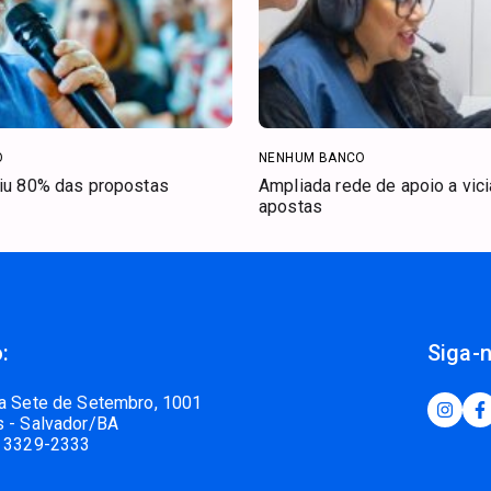
O
NENHUM BANCO
riu 80% das propostas
Ampliada rede de apoio a vic
apostas
:
Siga-
a Sete de Setembro, 1001
 - Salvador/BA
 3329-2333