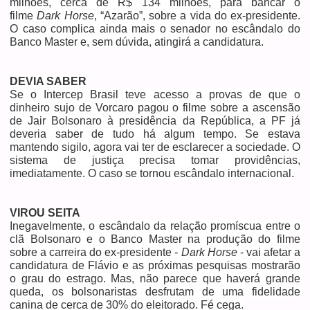
milhões, cerca de R$ 134 milhões, para bancar o
filme
Dark Horse
, “Azarão”, sobre a vida do ex-presidente.
O caso complica ainda mais o senador no escândalo do
Banco Master e, sem dúvida, atingirá a candidatura.
DEVIA SABER
Se o Intercep Brasil teve acesso a provas de que o
dinheiro sujo de Vorcaro pagou o filme sobre a ascensão
de Jair Bolsonaro à presidência da República, a PF já
deveria saber de tudo há algum tempo. Se estava
mantendo sigilo, agora vai ter de esclarecer a sociedade. O
sistema de justiça precisa tomar providências,
imediatamente. O caso se tornou escândalo internacional.
VIROU SEITA
Inegavelmente, o escândalo da relação promíscua entre o
clã Bolsonaro e o Banco Master na produção do filme
sobre a carreira do ex-presidente -
Dark Horse
- vai afetar a
candidatura de Flávio e as próximas pesquisas mostrarão
o grau do estrago. Mas, não parece que haverá grande
queda, os bolsonaristas desfrutam de uma fidelidade
canina de cerca de 30% do eleitorado. Fé cega.