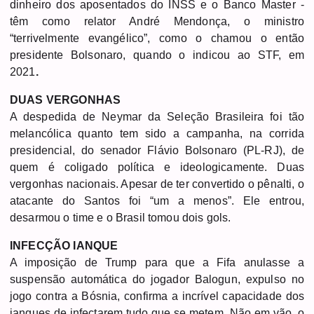
dinheiro dos aposentados do INSS e o Banco Master -
têm como relator André Mendonça, o ministro
“terrivelmente evangélico”, como o chamou o então
presidente Bolsonaro, quando o indicou ao STF, em
2021
.
DUAS VERGONHAS
A despedida de Neymar da Seleção Brasileira foi tão
melancólica quanto tem sido a campanha, na corrida
presidencial, do senador Flávio Bolsonaro (PL-RJ), de
quem é coligado política e ideologicamente. Duas
vergonhas nacionais. Apesar de ter convertido o pênalti, o
atacante do Santos foi “um a menos”. Ele entrou,
desarmou o time e o Brasil tomou dois gols.
INFECÇÃO IANQUE
A imposição de Trump para que a Fifa anulasse a
suspensão automática do jogador Balogun, expulso no
jogo contra a Bósnia, confirma a incrível capacidade dos
ianques de infectarem tudo que se metem. Não em vão, o