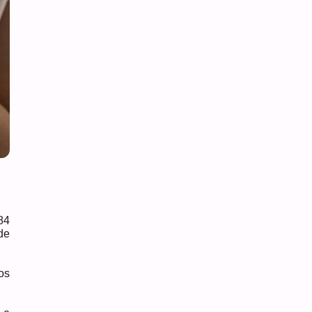
84
de
os