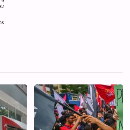
 e
ar
as