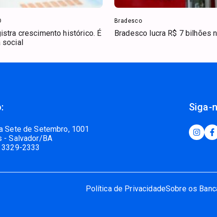
O
Bradesco
stra crescimento histórico. É
Bradesco lucra R$ 7 bilhões n
 social
:
Siga-
a Sete de Setembro, 1001
 - Salvador/BA
 3329-2333
Política de Privacidade
Sobre os Banc