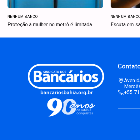
NENHUM BANCO
NENHUM BANC
Proteção à mulher no metrô é limitada
Escuta em sa
Contato
Avenid
Mercês
+55 71