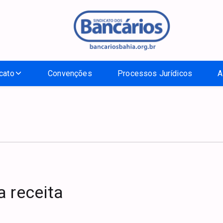
cato
Convenções
Processos Jurídicos
A
a receita