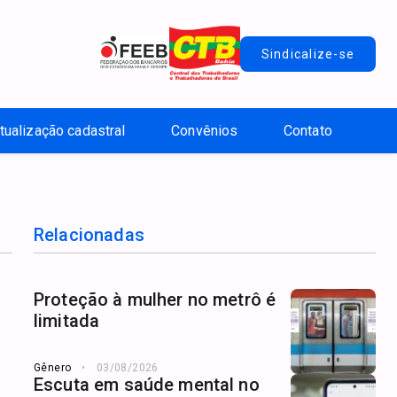
Sindicalize-se
tualização cadastral
Convênios
Contato
Relacionadas
Proteção à mulher no metrô é
limitada
Gênero
03/08/2026
Escuta em saúde mental no