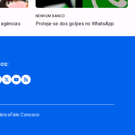
NENHUM BANCO
s agências
Proteja-se dos golpes no WhatsApp
nos:
ários
Fale Conosco