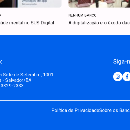
O
NENHUM BANCO
úde mental no SUS Digital
A digitalização e o êxodo da
:
Siga-
a Sete de Setembro, 1001
 - Salvador/BA
 3329-2333
Política de Privacidade
Sobre os Banc