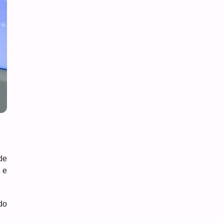
de
 e
do