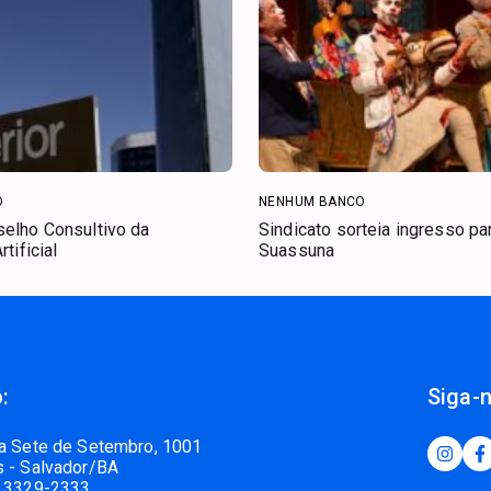
O
NENHUM BANCO
selho Consultivo da
Sindicato sorteia ingresso p
rtificial
Suassuna
:
Siga-
a Sete de Setembro, 1001
 - Salvador/BA
 3329-2333