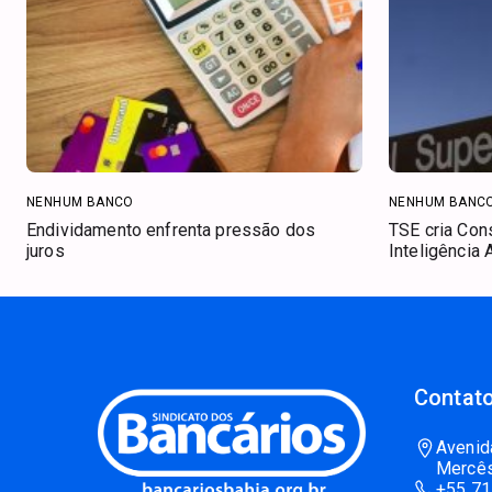
NENHUM BANCO
NENHUM BANC
Endividamento enfrenta pressão dos
TSE cria Con
juros
Inteligência A
Contato
Avenid
Mercês
+55 71