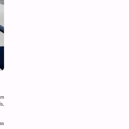
am
s,
as