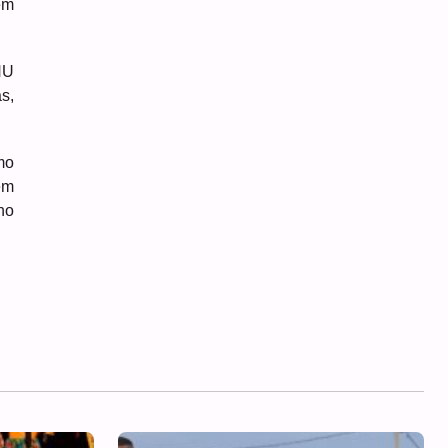
ém
NU
s,
mo
em
no