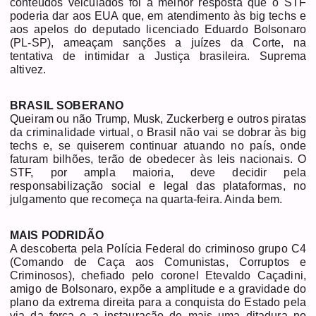
conteúdos veiculados foi a melhor resposta que o STF
poderia dar aos EUA que, em atendimento às big techs e
aos apelos do deputado licenciado Eduardo Bolsonaro
(PL-SP), ameaçam sanções a juízes da Corte, na
tentativa de intimidar a Justiça brasileira. Suprema
altivez.
BRASIL SOBERANO
Queiram ou não Trump, Musk, Zuckerberg e outros piratas
da criminalidade virtual, o Brasil não vai se dobrar às big
techs e, se quiserem continuar atuando no país, onde
faturam bilhões, terão de obedecer às leis nacionais. O
STF, por ampla maioria, deve decidir pela
responsabilização social e legal das plataformas, no
julgamento que recomeça na quarta-feira. Ainda bem.
MAIS PODRIDÃO
A descoberta pela Polícia Federal do criminoso grupo C4
(Comando de Caça aos Comunistas, Corruptos e
Criminosos), chefiado pelo coronel Etevaldo Caçadini,
amigo de Bolsonaro, expõe a amplitude e a gravidade do
plano da extrema direita para a conquista do Estado pela
via da força e a instauração de mais uma ditadura no