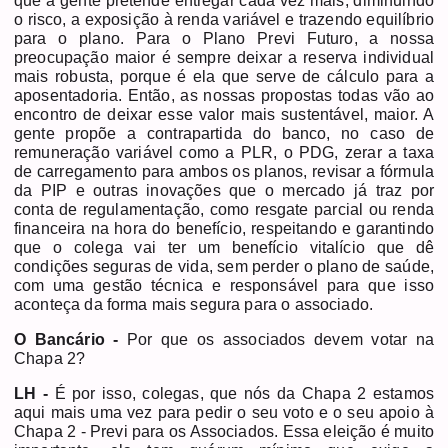
que a gente pretende entregar cada vez mais, diminuindo
o risco, a exposição à renda variável e trazendo equilíbrio
para o plano. Para o Plano Previ Futuro, a nossa
preocupação maior é sempre deixar a reserva individual
mais robusta, porque é ela que serve de cálculo para a
aposentadoria. Então, as nossas propostas todas vão ao
encontro de deixar esse valor mais sustentável, maior. A
gente propõe a contrapartida do banco, no caso de
remuneração variável como a PLR, o PDG, zerar a taxa
de carregamento para ambos os planos, revisar a fórmula
da PIP e outras inovações que o mercado já traz por
conta de regulamentação, como resgate parcial ou renda
financeira na hora do benefício, respeitando e garantindo
que o colega vai ter um benefício vitalício que dê
condições seguras de vida, sem perder o plano de saúde,
com uma gestão técnica e responsável para que isso
aconteça da forma mais segura para o associado.
O Bancário -
Por que os associados devem votar na
Chapa 2?
LH -
É por isso, colegas, que nós da Chapa 2 estamos
aqui mais uma vez para pedir o seu voto e o seu apoio à
Chapa 2 - Previ para os Associados. Essa eleição é muito