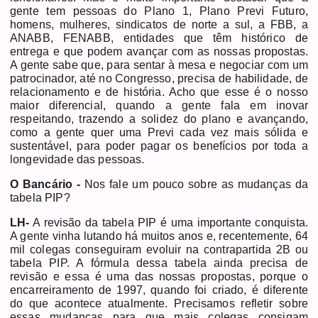
gente tem pessoas do Plano 1, Plano Previ Futuro,
homens, mulheres, sindicatos de norte a sul, a FBB, a
ANABB, FENABB, entidades que têm histórico de
entrega e que podem avançar com as nossas propostas.
A gente sabe que, para sentar à mesa e negociar com um
patrocinador, até no Congresso, precisa de habilidade, de
relacionamento e de história. Acho que esse é o nosso
maior diferencial, quando a gente fala em inovar
respeitando, trazendo a solidez do plano e avançando,
como a gente quer uma Previ cada vez mais sólida e
sustentável, para poder pagar os benefícios por toda a
longevidade das pessoas.
O Bancário -
Nos fale um pouco sobre as mudanças da
tabela PIP?
LH-
A revisão da tabela PIP é uma importante conquista.
A gente vinha lutando há muitos anos e, recentemente, 64
mil colegas conseguiram evoluir na contrapartida 2B ou
tabela PIP. A fórmula dessa tabela ainda precisa de
revisão e essa é uma das nossas propostas, porque o
encarreiramento de 1997, quando foi criado, é diferente
do que acontece atualmente. Precisamos refletir sobre
essas mudanças para que mais colegas consigam